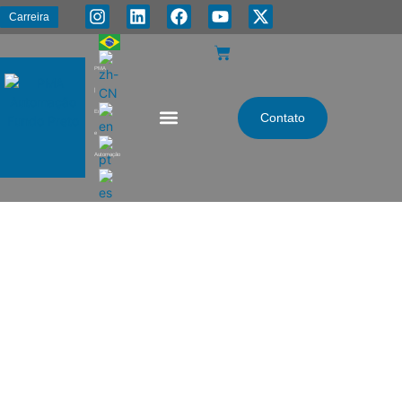
Carreira
PMA
|
Energia
Contato
e
Automação
Categoria: Automação Industrial