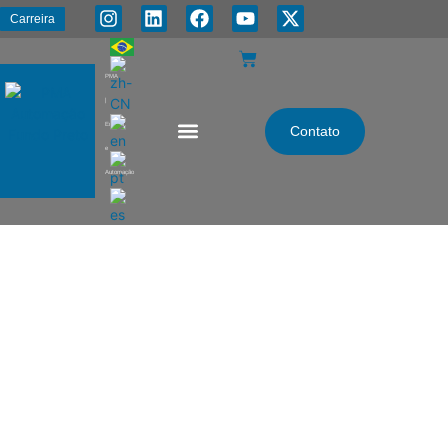
Carreira
PMA
|
Energia
Contato
e
Automação
Agendamento