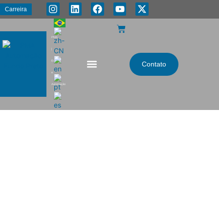
Carreira
PMA
|
Energia
Contato
e
Automação
Mineração