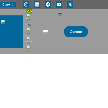
Carreira
PMA
|
Energia
Contato
e
Automação
Adequação de Máquinas e
Processos