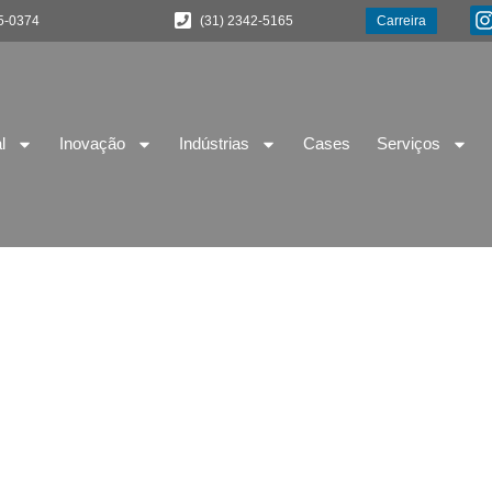
5-0374
(31) 2342-5165
Carreira
l
Inovação
Indústrias
Cases
Serviços
a