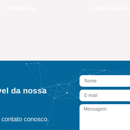
Cimenteira
Farmacêutica
vel da nossa
contato conosco.