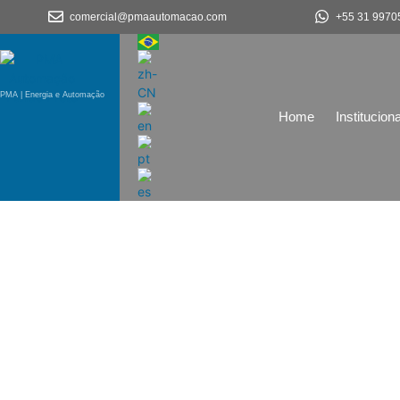
comercial@pmaautomacao.com
+55 31 9970
PMA | Energia e Automação
Home
Instituciona
Indústria Químic