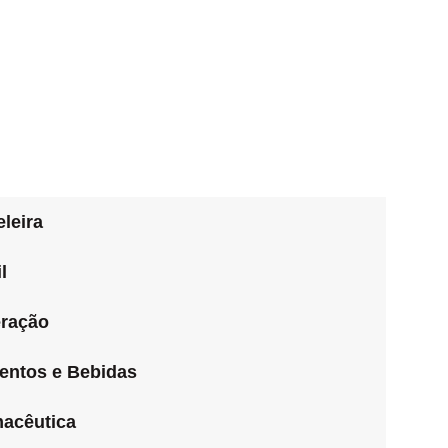
leira
l
ração
entos e Bebidas
acêutica