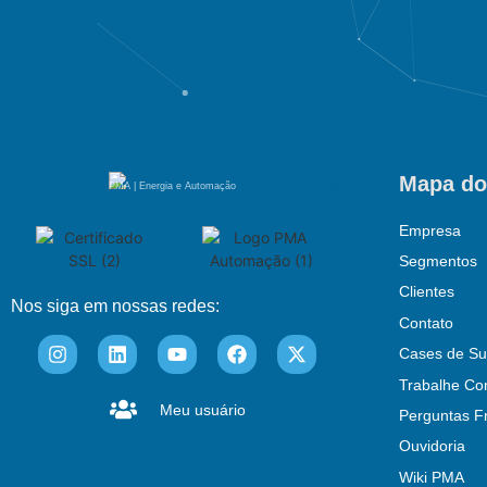
Mapa do
PMA | Energia e Automação
Empresa
Segmentos
Clientes
Nos siga em nossas redes:
Contato
Cases de Su
Trabalhe Co
Meu usuário
Perguntas F
Ouvidoria
Wiki PMA