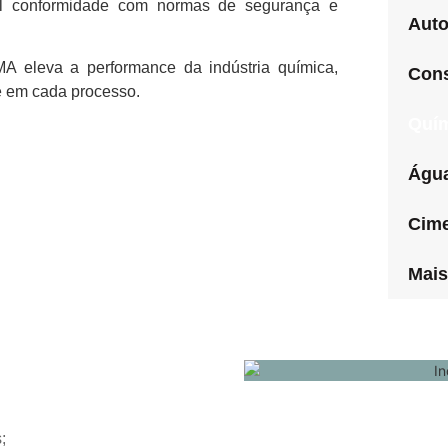
otal conformidade com normas de segurança e
Auto
A eleva a performance da indústria química,
Cons
de em cada processo.
Quí
Águ
Cime
Mais
;