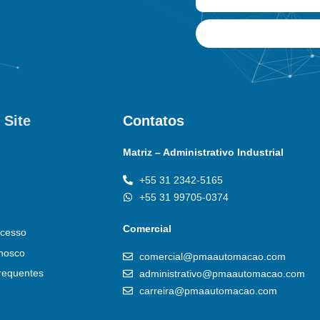
 Site
Contatos
Matriz – Administrativo Industrial
+55 31 2342-5165
+55 31 99705-0374
Comercial
cesso
nosco
comercial@pmaautomacao.com
requentes
administrativo@pmaautomacao.com
carreira@pmaautomacao.com