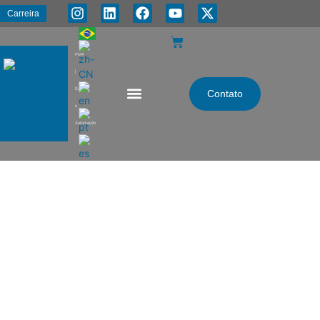
Carreira
PMA
|
Energia
Contato
e
Automação
Instituto de Ciência e
Tecnologia