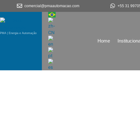
comercial@pmaautomacao.com
+55 31 9970
PMA | Energia e Automação
Home
Instituciona
Células Robotiza