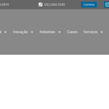
5-0374
(31) 2342-5165
Carreira
l
Inovação
Indústrias
Cases
Serviços
das de Solda Arco