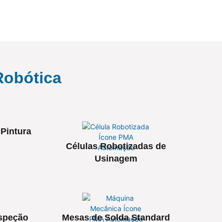
Robótica
 Pintura
Células Robotizadas de
Usinagem
nspeção
Mesas de Solda Standard