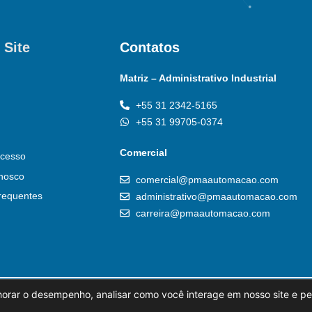
 Site
Contatos
Matriz – Administrativo Industrial
+55 31 2342-5165
+55 31 99705-0374
Comercial
cesso
nosco
comercial@pmaautomacao.com
requentes
administrativo@pmaautomacao.com
carreira@pmaautomacao.com
horar o desempenho, analisar como você interage em nosso site e pe
al
Política de Privacidade