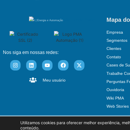
Mapa do
PMA | Energia e Automação
Empresa
Segmentos
Clientes
Nos siga em nossas redes:
Contato
Cases de Su
Trabalhe Co
Meu usuário
Perguntas F
Ouvidoria
Wiki PMA
Web Stories
Utilizamos cookies para oferecer melhor experiência, mel
© PMA Automação
Política Ambient
conteúdo.