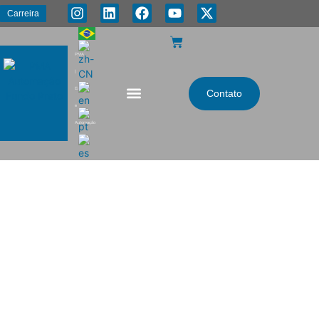
Carreira
PMA
|
Energia
Contato
e
Automação
Indústria de Alimentos e
Bebidas