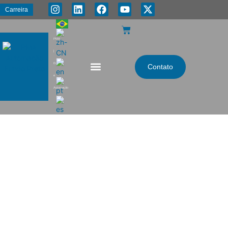
Carreira
PMA
|
Energia
Contato
e
Automação
CCM Gaveta extraível