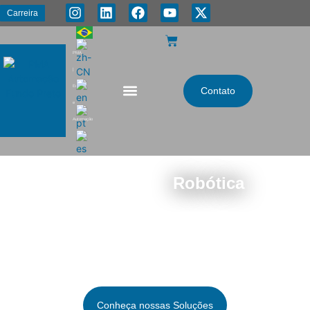
Carreira
PMA
|
Energia
Contato
e
Automação
Soluções em
Robótica
Modernize, evolua e gere segurança para seus
processos. Grande Impacto e geração de valor.
Indústria que
TRANSFORMA
.
Conheça nossas Soluções