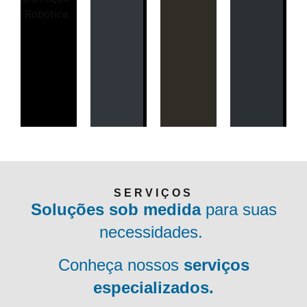
eletrocentros
SERVIÇOS
Soluções sob medida
para suas
necessidades.
Conheça nossos
serviços
especializados.