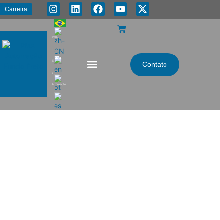
Carreira
PMA
|
Energia
Contato
e
Automação
Engenharia Preliminar