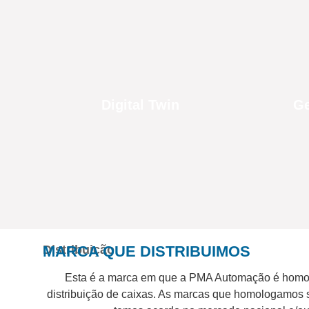
Digital Twin
Ge
Distribuição
MARCA QUE DISTRIBUIMOS
Esta é a marca em que a PMA Automação é homol
distribuição de caixas. As marcas que homologamos