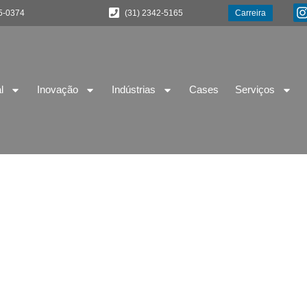
5-0374
(31) 2342-5165
Carreira
l
Inovação
Indústrias
Cases
Serviços
 de Software