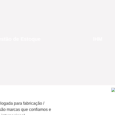
stão de Estoque
IHM
ogada para fabricação /
 são marcas que confiamos e