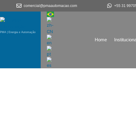
comercial@pmaautomacao.com
+55 31 9970
PMA | Energia e Automação
Home
Instituciona
Desenvolvimento