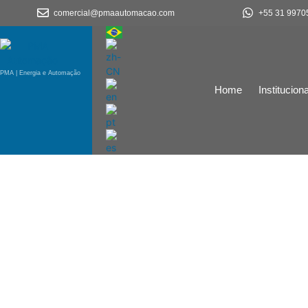
comercial@pmaautomacao.com
+55 31 9970
PMA | Energia e Automação
Home
Instituciona
PMACast - A voz