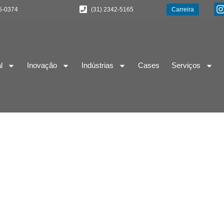
5-0374
(31) 2342-5165
Carreira
l
Inovação
Indústrias
Cases
Serviços
 da Automação