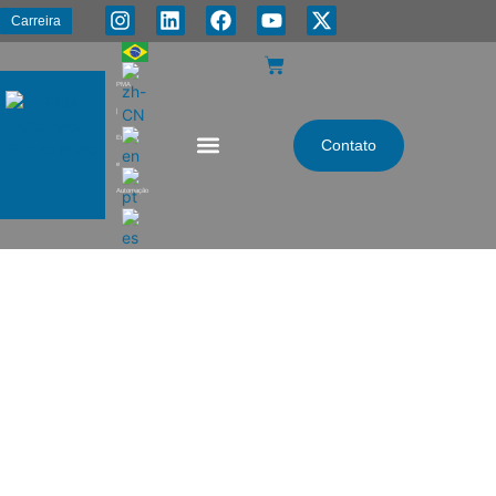
Carreira
PMA
|
Energia
Contato
e
Automação
Nossos Serviços