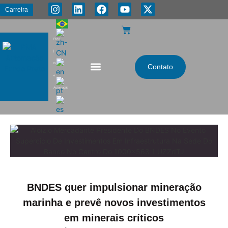
Carreira
PMA
|
Energia
Contato
e
Automação
BNDES quer impulsionar mineração
marinha e prevê novos investimentos
em minerais críticos