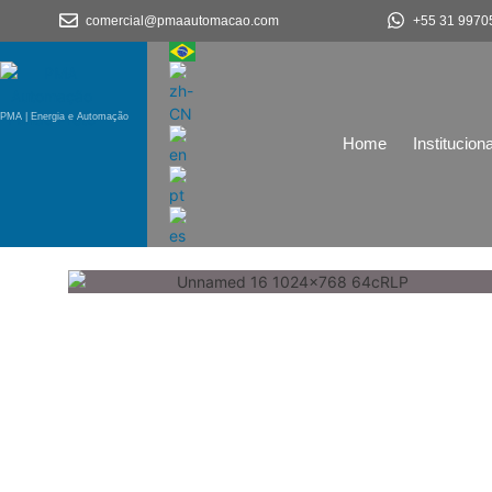
comercial@pmaautomacao.com
+55 31 9970
PMA | Energia e Automação
Home
Instituciona