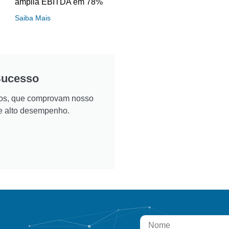
amplia EBITDA em 78%
Saiba Mais
Sucesso
ados, que comprovam nosso
e alto desempenho.