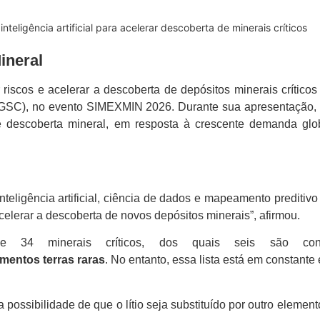
teligência artificial para acelerar descoberta de minerais críticos
Mineral
r riscos e acelerar a descoberta de depósitos minerais crítico
(GSC), no evento SIMEXMIN 2026. Durante sua apresentação, 
 descoberta mineral, em resposta à crescente demanda glob
eligência artificial, ciência de dados e mapeamento preditivo p
elerar a descoberta de novos depósitos minerais”, afirmou.
34 minerais críticos, dos quais seis são conside
ementos terras raras
. No entanto, essa lista está em constante
possibilidade de que o lítio seja substituído por outro elemen