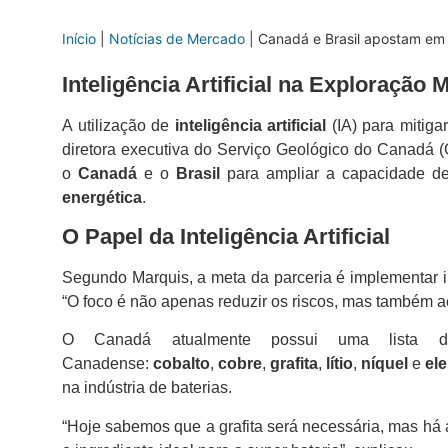
Início
|
Notícias de Mercado
|
Canadá e Brasil apostam em in
Inteligência Artificial na Exploração 
A utilização de
inteligência artificial
(IA) para mitiga
diretora executiva do Serviço Geológico do Canadá 
o
Canadá
e o
Brasil
para ampliar a capacidade de
energética
.
O Papel da Inteligência Artificial
Segundo Marquis, a meta da parceria é implementar int
“O foco é não apenas reduzir os riscos, mas também ac
O Canadá atualmente possui uma lista de 
Canadense:
cobalto
,
cobre
,
grafita
,
lítio
,
níquel
e
el
na indústria de baterias.
“Hoje sabemos que a grafita será necessária, mas há a 