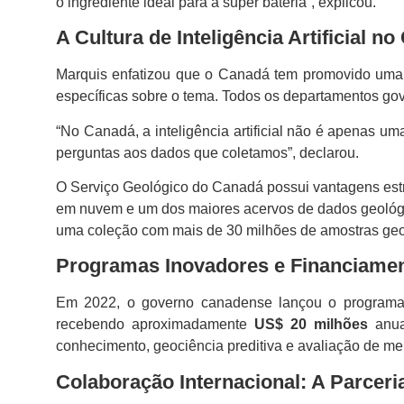
o ingrediente ideal para a super bateria”, explicou.
A Cultura de Inteligência Artificial n
Marquis enfatizou que o Canadá tem promovido uma cul
específicas sobre o tema. Todos os departamentos go
“No Canadá, a inteligência artificial não é apenas u
perguntas aos dados que coletamos”, declarou.
O Serviço Geológico do Canadá possui vantagens estr
em nuvem e um dos maiores acervos de dados geológic
uma coleção com mais de 30 milhões de amostras geo
Programas Inovadores e Financiame
Em 2022, o governo canadense lançou o program
recebendo aproximadamente
US$ 20 milhões
anua
conhecimento, geociência preditiva e avaliação de me
Colaboração Internacional: A Parceri