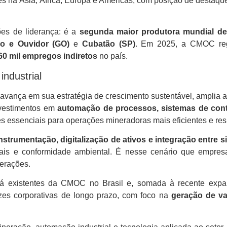
 na Ásia, África, Europa e Américas, com posição de destaqu
es de liderança: é a
segunda maior produtora mundial de
ão e Ouvidor (GO)
e
Cubatão (SP)
. Em 2025, a CMOC re
60 mil empregos indiretos
no país.
ndustrial
nça em sua estratégia de crescimento sustentável, amplia a di
nvestimentos em
automação de processos, sistemas de cont
s essenciais para operações mineradoras mais eficientes e resi
nstrumentação, digitalização de ativos e integração entre 
onais e conformidade ambiental. É nesse cenário que empre
erações.
já existentes da CMOC no Brasil e, somada à recente exp
izes corporativas de longo prazo, com foco na
geração de va