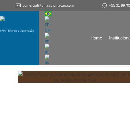
comercial@pmaautomacao.com
+55 31 9970
PMA | Energia e Automação
Home
Instituciona