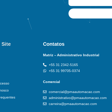
 Site
Contatos
Matriz – Administrativo Industrial
+55 31 2342-5165
+55 31 99705-0374
Comercial
cesso
nosco
comercial@pmaautomacao.com
requentes
administrativo@pmaautomacao.com
carreira@pmaautomacao.com