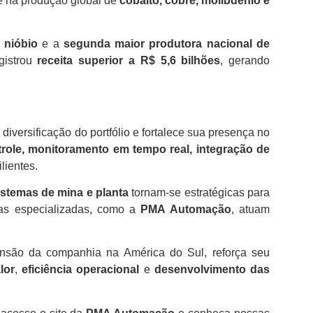
e na produção global de
cobalto, cobre, molibdênio e
 nióbio
e a
segunda maior produtora nacional de
gistrou
receita superior a R$ 5,6 bilhões
, gerando
versificação do portfólio e fortalece sua presença no
role, monitoramento em tempo real, integração de
lientes.
sistemas de mina e planta
tornam-se estratégicas para
sas especializadas, como a
PMA Automação
, atuam
ansão da companhia na América do Sul, reforça seu
lor
,
eficiência operacional
e
desenvolvimento das