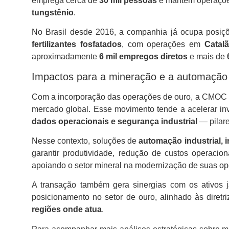
emprega cerca de
30 mil pessoas
e mantém operações
tungstênio
.
No Brasil desde 2016, a companhia já ocupa posiçõ
fertilizantes fosfatados
, com operações em
Catal
aproximadamente
6 mil empregos diretos
e mais de
Impactos para a mineração e a automação i
Com a incorporação das operações de ouro, a CMOC ava
mercado global. Esse movimento tende a acelerar i
dados operacionais e segurança industrial
— pilare
Nesse contexto, soluções de
automação industrial, i
garantir produtividade, redução de custos operaci
apoiando o setor mineral na modernização de suas op
A transação também gera sinergias com os ativos 
posicionamento no setor de ouro, alinhado às diretr
regiões onde atua
.