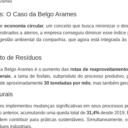
Arames
s: O Caso da Belgo Arames
de
economia circular
, um conceito que busca minimizar o des
stinados a aterros, a empresa conseguiu diminuir esse índice
gestão ambiental da companhia, que agora está integrada às
to de Resíduos
 da Belgo Arames é o aumento das
rotas de reaproveitamento
erais
, a lama de fosfato, subproduto do processo produtivo, p
e de aproximadamente
30 toneladas por mês
, mas também ger
urais
es implementou mudanças significativas em seus processos p
anterior, acumulando uma queda total de
31,4%
desde 2019. 
em contribuir para práticas sustentáveis. Simultaneamente,
uos industriais.