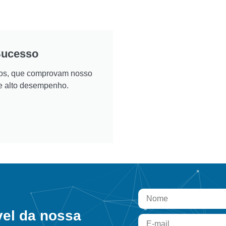
Sucesso
ados, que comprovam nosso
e alto desempenho.
vel da nossa