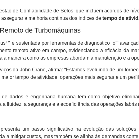
stão de Confiabilidade de Selos, que incluem acordos de níve
e assegurar a melhoria contínua dos índices de
tempo de ativi
o Remoto de Turbomáquinas
lus™ é sustentada por ferramentas de diagnóstico IoT avança
nto remoto ativo em campo, evidenciando a eficácia da manut
ma a maneira como as empresas abordam a manutenção e a oper
rviços da John Crane, afirma: “Estamos evoluindo de um forne
maior tempo de atividade, operações mais seguras e um perfil 
ia de dados e engenharia humana tem como objetivo eliminar 
a fluidez, a segurança e a ecoeficiência das operações fabris
resenta um passo significativo na evolução das soluções
ajuda a mitigar custos, mas também se alinha às demandas cont