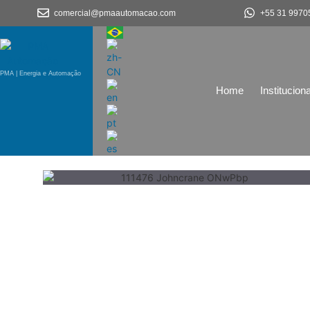
comercial@pmaautomacao.com
+55 31 9970
PMA | Energia e Automação
Home
Instituciona