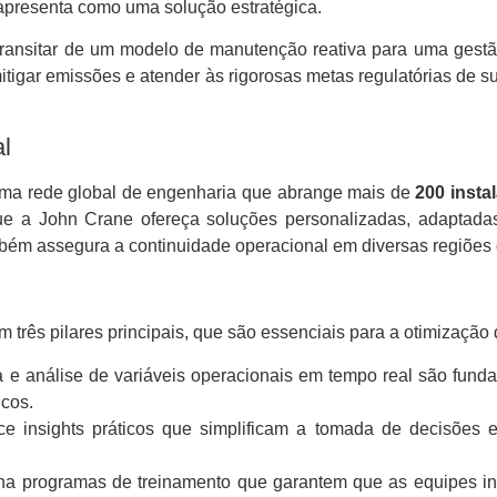
apresenta como uma solução estratégica.
transitar de um modelo de manutenção reativa para uma gestã
, mitigar emissões e atender às rigorosas metas regulatórias de
al
uma rede global de engenharia que abrange mais de
200 insta
que a John Crane ofereça soluções personalizadas, adaptadas
bém assegura a continuidade operacional em diversas regiões
rês pilares principais, que são essenciais para a otimização
 e análise de variáveis operacionais em tempo real são fund
icos.
e insights práticos que simplificam a tomada de decisões 
na programas de treinamento que garantem que as equipes i