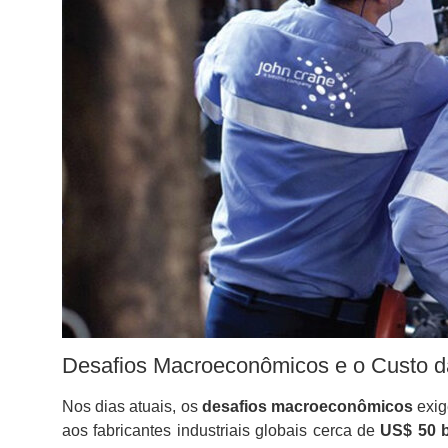
Desafios Macroeconômicos e o Custo da 
Nos dias atuais, os
desafios macroeconômicos
exig
aos fabricantes industriais globais cerca de
US$ 50 b