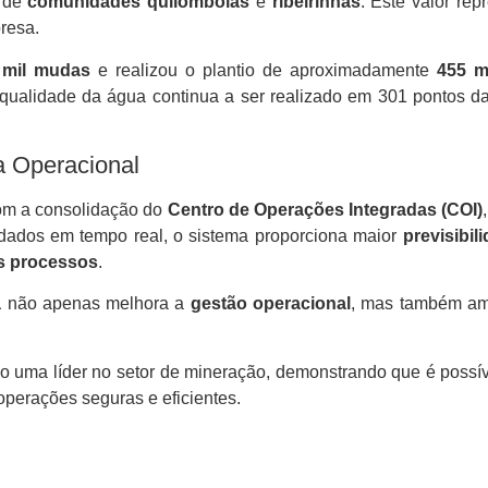
o de
comunidades quilombolas
e
ribeirinhas
. Este valor re
resa.
 mil mudas
e realizou o plantio de aproximadamente
455 m
qualidade da água continua a ser realizado em 301 pontos d
a Operacional
m a consolidação do
Centro de Operações Integradas (COI)
 dados em tempo real, o sistema proporciona maior
previsibi
os processos
.
a
não apenas melhora a
gestão operacional
, mas também amp
o uma líder no setor de mineração, demonstrando que é possí
 operações seguras e eficientes.