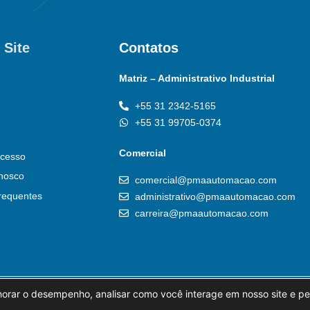
 Site
Contatos
Matriz – Administrativo Industrial
+55 31 2342-5165
+55 31 99705-0374
Comercial
cesso
nosco
comercial@pmaautomacao.com
requentes
administrativo@pmaautomacao.com
carreira@pmaautomacao.com
horar o desempenho, analisar como você interage em nosso site e pe
al
Política de Privacidade