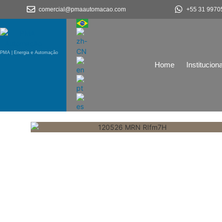
comercial@pmaautomacao.com
+55 31 9970
PMA | Energia e Automação
Home
Instituciona