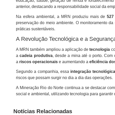
educação, saúde, geração de renda e fortaleciment
anterior, destacando a responsabilidade social da emp
Na esfera ambiental, a MRN produziu mais de
527
preservação do meio ambiente. O monitoramento da 
práticas sustentáveis.
A Revolução Tecnológica e a Seguranç
A MRN também ampliou a aplicação de
tecnologia
co
a
cadeia produtiva
, desde a mina até o porto. Com
a
riscos operacionais
e aumentando a
eficiência d
Segundo a companhia, essa
integração tecnológic
riscos que possam surgir no dia a dia das operações.
A Mineração Rio do Norte continua a se destacar com
social e ambiental, utilizando tecnologia para garantir
Notícias Relacionadas