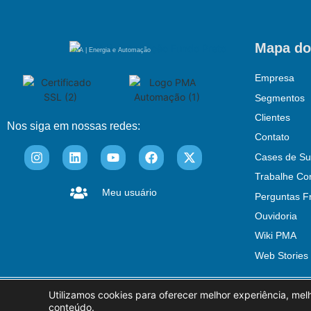
Mapa do
PMA | Energia e Automação
Empresa
Segmentos
Clientes
Nos siga em nossas redes:
Contato
Cases de Su
Trabalhe Co
Meu usuário
Perguntas F
Ouvidoria
Wiki PMA
Web Stories
Utilizamos cookies para oferecer melhor experiência, mel
© PMA Automação
Política Ambient
conteúdo.