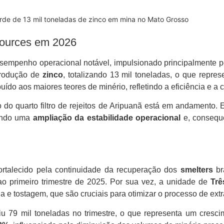
rde de 13 mil toneladas de zinco em mina no Mato Grosso
ources em 2026
sempenho operacional notável, impulsionado principalmente 
produção de
zinco
, totalizando 13 mil toneladas, o que repr
ibuído aos maiores teores de minério, refletindo a eficiência e 
o quarto filtro de rejeitos de Aripuanã está em andamento. E
nando uma
ampliação da estabilidade operacional
e, consequ
ortalecido pela continuidade da recuperação dos
smelters
br
o primeiro trimestre de 2025. Por sua vez, a unidade de
Trê
ia e tostagem, que são cruciais para otimizar o processo de extr
u 79 mil toneladas no trimestre, o que representa um cresc