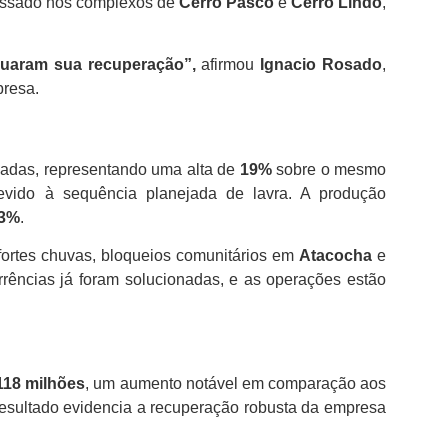
cessado nos complexos de
Cerro Pasco
e
Cerro Lindo
,
inuaram sua recuperação”,
afirmou
Ignacio Rosado
,
presa.
ladas, representando uma alta de
19%
sobre o mesmo
 devido à sequência planejada de lavra. A produção
3%
.
fortes chuvas, bloqueios comunitários em
Atacocha
e
rências já foram solucionadas, e as operações estão
118 milhões
, um aumento notável em comparação aos
resultado evidencia a recuperação robusta da empresa