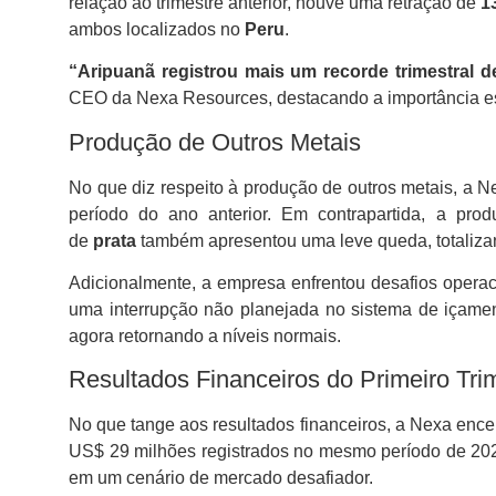
relação ao trimestre anterior, houve uma retração de
1
ambos localizados no
Peru
.
“Aripuanã registrou mais um recorde trimestral 
CEO da Nexa Resources, destacando a importância e
Produção de Outros Metais
No que diz respeito à produção de outros metais, a 
período do ano anterior. Em contrapartida, a pr
de
prata
também apresentou uma leve queda, totalizan
Adicionalmente, a empresa enfrentou desafios operac
uma interrupção não planejada no sistema de içam
agora retornando a níveis normais.
Resultados Financeiros do Primeiro Tri
No que tange aos resultados financeiros, a Nexa encer
US$ 29 milhões registrados no mesmo período de 2025
em um cenário de mercado desafiador.