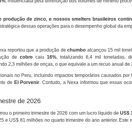
3%
, influenciada pela diminuição dos volumes de minério pro
de produção de zinco, e nossos smelters brasileiros cont
stratégica dessas operações para o desempenho global da em
Nexa reportou que a produção de
chumbo
alcançou 15 mil tone
odução de
cobre
caiu
16%
, totalizando 6,4 mil toneladas,
do 2,3 milhões de onças, o que equivale a um recuo anual de
ionais no Peru, incluindo impactos temporários causados por 
ento de
El Porvenir
. Contudo, a Nexa informou que essas ocor
mestre de 2026
rou o primeiro trimestre de 2026 com um lucro líquido de
US$ 
 e US$ 81 milhões no quarto trimestre do ano anterior. Este 