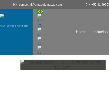
comercial@pmaautomacao.com
+55 31 9970
PMA | Energia e Automação
Home
Instituciona