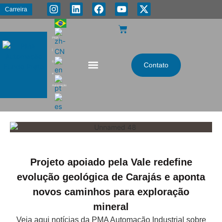
Carreira
PMA
|
Energia
Contato
e
Automação
Projeto apoiado pela Vale redefine
evolução geológica de Carajás e aponta
novos caminhos para exploração
mineral
Veja aqui notícias da PMA Automação Industrial sobre