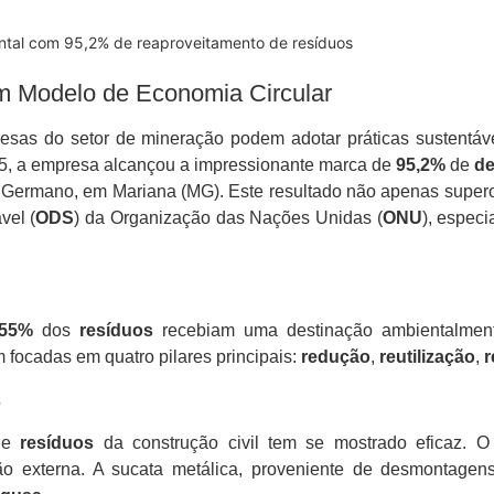
tal com 95,2% de reaproveitamento de resíduos
Um Modelo de Economia Circular
sas do setor de mineração podem adotar práticas sustentáv
, a empresa alcançou a impressionante marca de
95,2%
de
de
e Germano, em Mariana (MG). Este resultado não apenas super
vel (
ODS
) da Organização das Nações Unidas (
ONU
), espec
55%
dos
resíduos
recebiam uma destinação ambientalmen
m focadas em quatro pilares principais:
redução
,
reutilização
,
r
s
 de
resíduos
da construção civil tem se mostrado eficaz. O 
ção externa. A sucata metálica, proveniente de desmontage