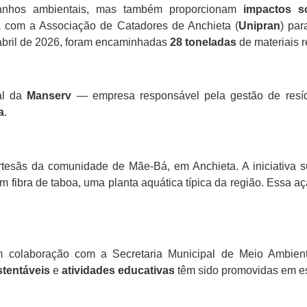
nhos ambientais, mas também proporcionam
impactos so
 com a Associação de Catadores de Anchieta (
Unipran
) par
a abril de 2026, foram encaminhadas
28 toneladas
de materiais r
tal da
Manserv
— empresa responsável pela gestão de resí
a
.
tesãs da comunidade de Mãe-Bá, em Anchieta. A iniciativa su
m fibra de taboa, uma planta aquática típica da região. Essa 
em colaboração com a Secretaria Municipal de Meio Ambien
stentáveis
e
atividades educativas
têm sido promovidas em e