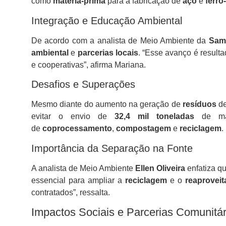
como
matéria-prima
para a fabricação de
aço
e
ferro
Integração e Educação Ambiental
De acordo com a analista de Meio Ambiente da
Sam
ambiental
e
parcerias locais
. “Esse avanço é result
e cooperativas”, afirma Mariana.
Desafios e Superações
Mesmo diante do aumento na geração de
resíduos
de
evitar o envio de
32,4 mil toneladas
de mat
de
coprocessamento
,
compostagem
e
reciclagem
.
Importância da Separação na Fonte
A analista de Meio Ambiente
Ellen Oliveira
enfatiza q
essencial para ampliar a
reciclagem
e o
reaprovei
contratados”, ressalta.
Impactos Sociais e Parcerias Comunitár