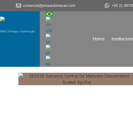
comercial@pmaautomacao.com
+55 31 9970
PMA | Energia e Automação
Home
Instituciona