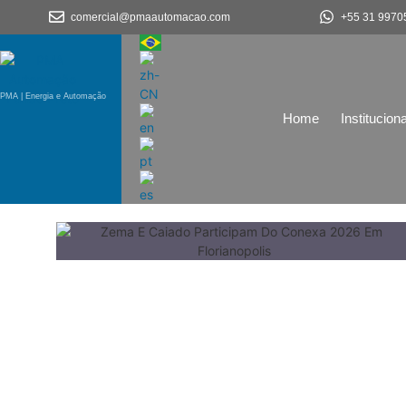
comercial@pmaautomacao.com
+55 31 9970
PMA | Energia e Automação
Home
Instituciona