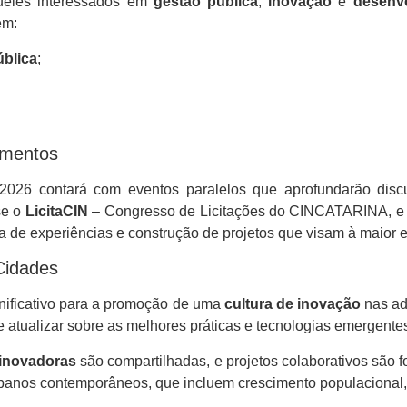
queles interessados em
gestão pública
,
inovação
e
desenv
em:
ública
;
imentos
2026 contará com eventos paralelos que aprofundarão disc
se o
LicitaCIN
– Congresso de Licitações do CINCATARINA, e
oca de experiências e construção de projetos que visam à maior e
Cidades
nificativo para a promoção de uma
cultura de inovação
nas ad
se atualizar sobre as melhores práticas e tecnologias emergen
 inovadoras
são compartilhadas, e projetos colaborativos são
urbanos contemporâneos, que incluem crescimento populacional,