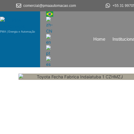
comercial@pmaautomacao.com
+55 31 9970
PMA | Energia e Automação
Home
Instituciona