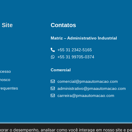
 Site
Contatos
Matriz – Administrativo Industrial
+55 31 2342-5165
+55 31 99705-0374
Comercial
cesso
nosco
comercial@pmaautomacao.com
requentes
administrativo@pmaautomacao.com
carreira@pmaautomacao.com
horar o desempenho, analisar como você interage em nosso site e pe
al
Política de Privacidade