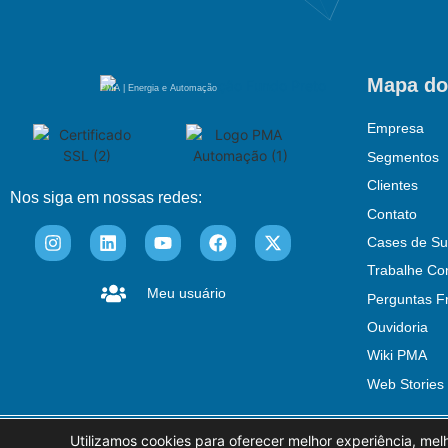
Mapa do
PMA | Energia e Automação
Empresa
Segmentos
Clientes
Nos siga em nossas redes:
Contato
Cases de Su
Trabalhe Co
Meu usuário
Perguntas F
Ouvidoria
Wiki PMA
Web Stories
Utilizamos cookies para oferecer melhor experiência, mel
© PMA Automação
Política Ambient