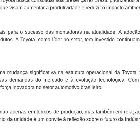
oyota busca consolidar sua presença no Brasil, priorizando a 
que visam aumentar a produtividade e reduzir o impacto ambien
tais para o sucesso das montadoras na atualidade. A adoç
dutos. A Toyota, como líder no setor, tem investido contin
ma mudança significativa na estrutura operacional da Toyota 
ovas demandas do mercado e à evolução tecnológica. Com
rça inovadora no setor automotivo brasileiro.
e, não apenas em termos de produção, mas também em relação
to da unidade é um convite à reflexão sobre o futuro da indúst