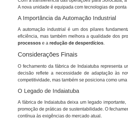
Com a transferência das operações para Sorocaba, a T
A nova unidade é equipada com tecnologias de ponta 
A Importância da Automação Industrial
A automação industrial é um dos pilares fundamen
eficiência, mas também melhora a qualidade dos pro
processos
e a
redução de desperdícios
.
Considerações Finais
O fechamento da fábrica de Indaiatuba representa u
decisão reflete a necessidade de adaptação às n
competitividade, mas também se posiciona como uma fo
O Legado de Indaiatuba
A fábrica de Indaiatuba deixa um legado important
promoção de práticas de sustentabilidade. O fechamen
contínua às exigências do mercado atual.