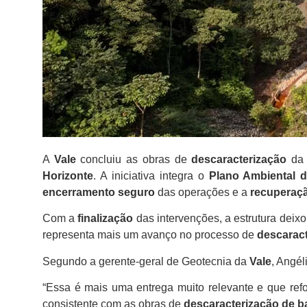
A
Vale
concluiu as obras de
descaracterização
d
Horizonte
. A iniciativa integra o
Plano Ambiental 
encerramento seguro
das operações e a
recuperaçã
Com a
finalização
das intervenções, a estrutura deix
representa mais um avanço no processo de
descaract
Segundo a gerente-geral de Geotecnia da
Vale
, Angé
“Essa é mais uma entrega muito relevante e que re
consistente com as obras de
descaracterização de b