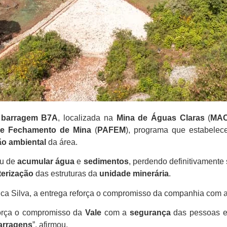
a
barragem B7A
, localizada na
Mina de Águas Claras
(
MA
de Fechamento de Mina
(
PAFEM
), programa que estabelece
o ambiental
da área.
ou de
acumular água
e
sedimentos
, perdendo definitivamente
erização
das estruturas da
unidade minerária
.
lica Silva, a entrega reforça o compromisso da companhia com 
força o compromisso da
Vale
com a
segurança
das pessoas e
arragens
”, afirmou.