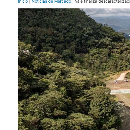
Início
|
Notícias de Mercado
|
Vale finaliza descaracteriz