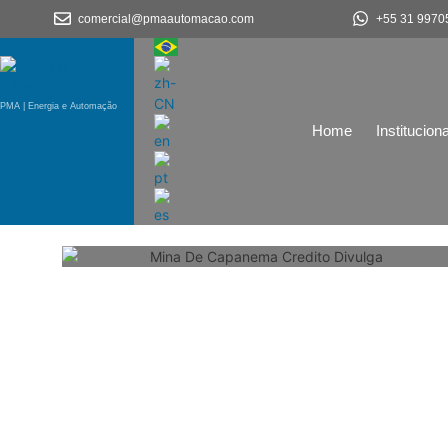
comercial@pmaautomacao.com
+55 31 9970
PMA | Energia e Automação
Home
Instituciona