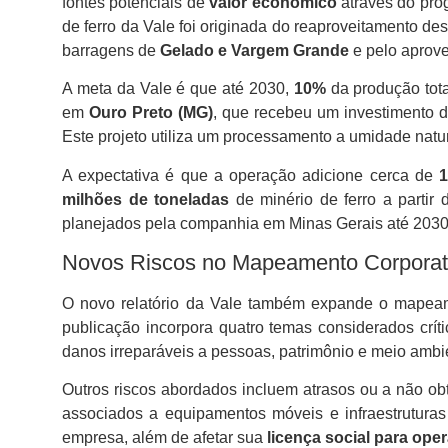
fontes potenciais de
valor econômico
através do pr
de ferro da Vale foi originada do reaproveitamento d
barragens de
Gelado e Vargem Grande
e pelo aprove
A meta da Vale é que até 2030,
10%
da produção tota
em
Ouro Preto (MG)
, que recebeu um investimento 
Este projeto utiliza um processamento a umidade natu
A expectativa é que a operação adicione cerca de
1
milhões de toneladas
de minério de ferro a partir 
planejados pela companhia em Minas Gerais até 2030, 
Novos Riscos no Mapeamento Corporat
O novo relatório da Vale também expande o mapeame
publicação incorpora quatro temas considerados crít
danos irreparáveis a pessoas, patrimônio e meio ambi
Outros riscos abordados incluem atrasos ou a não ob
associados a equipamentos móveis e infraestruturas
empresa, além de afetar sua
licença social para oper