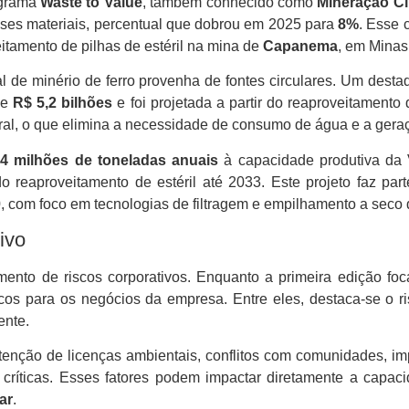
ograma
Waste to Value
, também conhecido como
Mineração Ci
esses materiais, percentual que dobrou em 2025 para
8%
. Esse 
itamento de pilhas de estéril na mina de
Capanema
, em Minas
l de minério de ferro provenha de fontes circulares. Um dest
de
R$ 5,2 bilhões
e foi projetada a partir do reaproveitamento
ral, o que elimina a necessidade de consumo de água e a geraç
4 milhões de toneladas anuais
à capacidade produtiva da
do reaproveitamento de estéril até 2033. Este projeto faz p
com foco em tecnologias de filtragem e empilhamento a seco d
ivo
nto de riscos corporativos. Enquanto a primeira edição fo
icos para os negócios da empresa. Entre eles, destaca-se o 
ente.
tenção de licenças ambientais, conflitos com comunidades, im
 críticas. Esses fatores podem impactar diretamente a capaci
ar
.