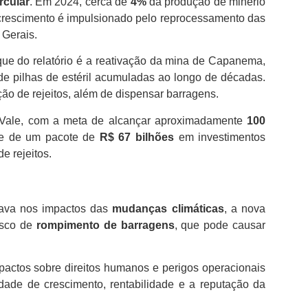
rcular
. Em 2024, cerca de
4%
da produção de minério
crescimento é impulsionado pelo reprocessamento das
 Gerais.
aque do relatório é a reativação da mina de Capanema,
 de pilhas de estéril acumuladas ao longo de décadas.
ão de rejeitos, além de dispensar barragens.
 Vale, com a meta de alcançar aproximadamente
100
arte de um pacote de
R$ 67 bilhões
em investimentos
e rejeitos.
cava nos impactos das
mudanças climáticas
, a nova
risco de
rompimento de barragens
, que pode causar
pactos sobre direitos humanos e perigos operacionais
dade de crescimento, rentabilidade e a reputação da