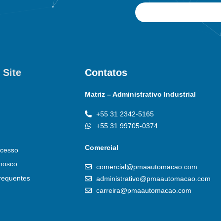
 Site
Contatos
Matriz – Administrativo Industrial
+55 31 2342-5165
+55 31 99705-0374
Comercial
cesso
nosco
comercial@pmaautomacao.com
requentes
administrativo@pmaautomacao.com
carreira@pmaautomacao.com