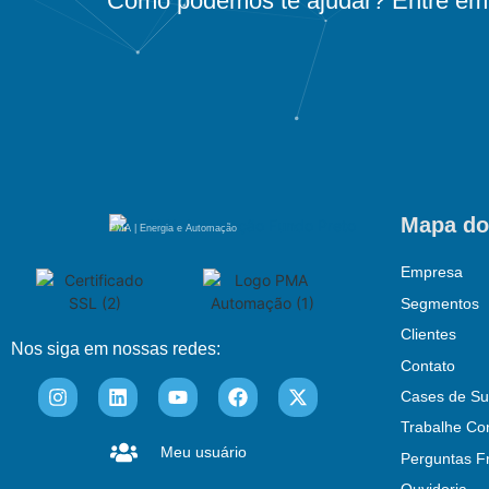
Como podemos te ajudar? Entre em 
Mapa do
PMA | Energia e Automação
Empresa
Segmentos
Clientes
Nos siga em nossas redes:
Contato
Cases de Su
Trabalhe Co
Meu usuário
Perguntas F