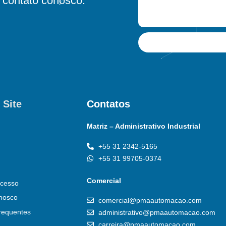
contato conosco.
 Site
Contatos
Matriz – Administrativo Industrial
+55 31 2342-5165
+55 31 99705-0374
Comercial
cesso
nosco
comercial@pmaautomacao.com
requentes
administrativo@pmaautomacao.com
carreira@pmaautomacao.com