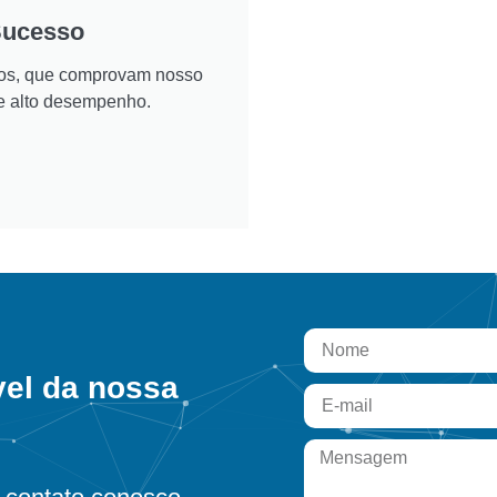
Sucesso
ados, que comprovam nosso
e alto desempenho.
vel da nossa