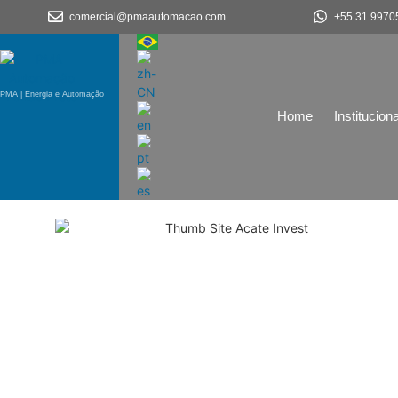
comercial@pmaautomacao.com
+55 31 9970
PMA | Energia e Automação
Home
Instituciona