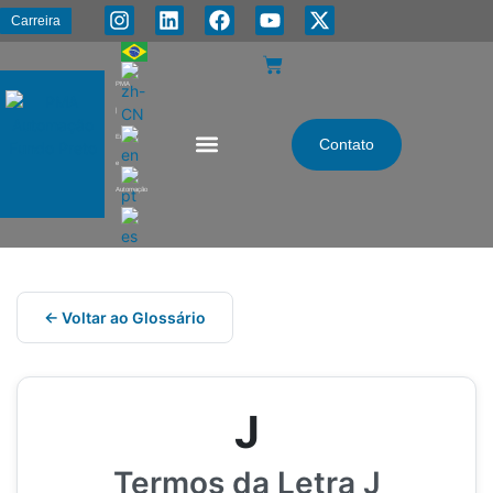
Carreira
PMA
|
Energia
Contato
e
Automação
← Voltar ao Glossário
J
Termos da Letra J