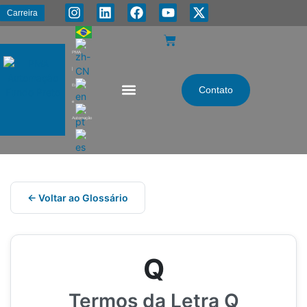
Carreira
PMA
|
Energia
Contato
e
Automação
← Voltar ao Glossário
Q
Termos da Letra Q