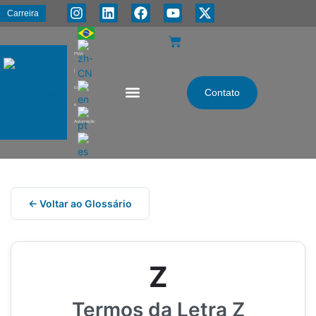
Carreira
PMA
|
Energia
Contato
e
Automação
← Voltar ao Glossário
Z
Termos da Letra Z