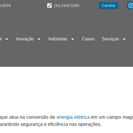
5-0374
(31) 2342-5165
Carreira
l
Inovação
Indústrias
Cases
Serviços
o que atua na conversão de
energia elétrica
em um campo magnét
arantindo segurança e eficiência nas operações.