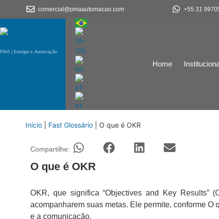
comercial@pmaautomacao.com
+55 31 9970
PMA | Energia e Automação
Home
Instituciona
Início
|
Fast Glossário
|
O que é OKR
Compartilhe:
O que é OKR
OKR, que significa “Objectives and Key Results” 
acompanharem suas metas. Ele permite, conforme O 
e a comunicação.