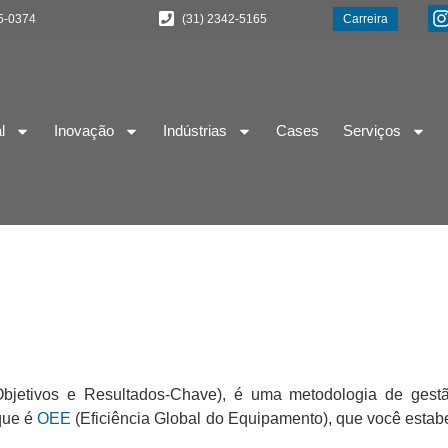
5-0374
(31) 2342-5165
Carreira
l
Inovação
Indústrias
Cases
Serviços
(Objetivos e Resultados-Chave), é uma metodologia de gest
que é
OEE
(Eficiência Global do Equipamento), que você estabel