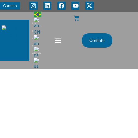
Carreira
PMA
|
Energia
Contato
e
Automação
Água fria