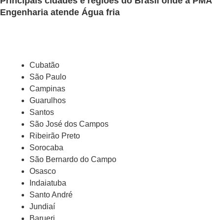
Principais cidades e regiões do Brasil onde a PMA
Engenharia atende Água fria
SP
Cubatão
São Paulo
Campinas
Guarulhos
Santos
São José dos Campos
Ribeirão Preto
Sorocaba
São Bernardo do Campo
Osasco
Indaiatuba
Santo André
Jundiaí
Barueri