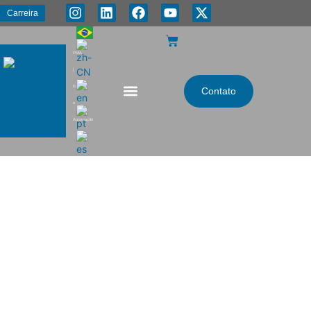
Carreira
PMA
|
Energia
Contato
e
Automação
Dimensionador Robôs Delta