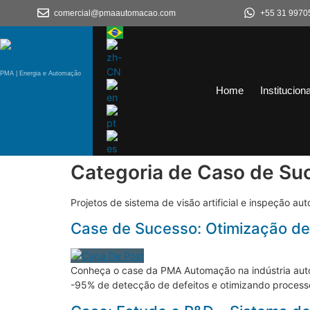
comercial@pmaautomacao.com
+55 31 9970
PMA | Energia e Automação
Home
Instituciona
Categoria de Caso de Su
Projetos de sistema de visão artificial e inspeção au
Case de Sucesso: Otimização de
Conheça o case da PMA Automação na indústria auto
-95% de detecção de defeitos e otimizando proce