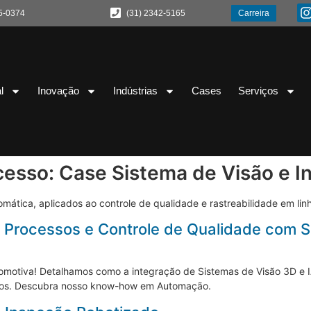
5-0374
(31) 2342-5165
Carreira
l
Inovação
Indústrias
Cases
Serviços
cesso:
Case Sistema de Visão e I
tomática, aplicados ao controle de qualidade e rastreabilidade em lin
 Processos e Controle de Qualidade com S
motiva! Detalhamos como a integração de Sistemas de Visão 3D e I
ssos. Descubra nosso know-how em Automação.