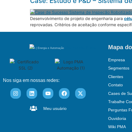
Case: Estudo e P&D – Sistema d
Desenvolvimento de projeto de engenharia para
cél
reprovadas. Critérios de aceitação conforme especif
Mapa do
PMA | Energia e Automação
Empresa
Segmentos
Clientes
Nos siga em nossas redes:
Contato
Cases de Su
Trabalhe Co
Meu usuário
Perguntas F
Ouvidoria
Wiki PMA