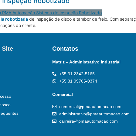
e Inspeção Robotizado
ula robotizada
de inspeção de disco e tambor de freio. Com separaç
icações do cliente.
 Site
Contatos
Matriz – Administrativo Industrial
+55 31 2342-5165
+55 31 99705-0374
Comercial
cesso
nosco
comercial@pmaautomacao.com
requentes
administrativo@pmaautomacao.com
carreira@pmaautomacao.com