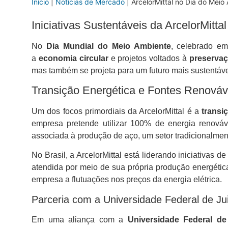
Início
|
Notícias de Mercado
|
ArcelorMittal no Dia do Meio
Iniciativas Sustentáveis da ArcelorMitt
No
Dia Mundial do Meio Ambiente
, celebrado e
a
economia circular
e projetos voltados à
preservaç
mas também se projeta para um futuro mais sustentáv
Transição Energética e Fontes Renováv
Um dos focos primordiais da ArcelorMittal é a
transi
empresa pretende utilizar 100% de energia renová
associada à produção de aço, um setor tradicionalmen
No Brasil, a ArcelorMittal está liderando iniciativas d
atendida por meio de sua própria produção energétic
empresa a flutuações nos preços da energia elétrica.
Parceria com a Universidade Federal de Ju
Em uma aliança com a
Universidade Federal de