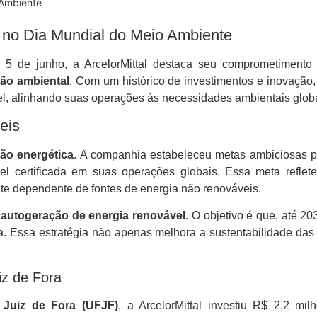
 Ambiente
al no Dia Mundial do Meio Ambiente
m 5 de junho, a ArcelorMittal destaca seu comprometiment
ão ambiental
. Com um histórico de investimentos e inovação
el, alinhando suas operações às necessidades ambientais globa
eis
ção energética
. A companhia estabeleceu metas ambiciosas 
vel certificada em suas operações globais. Essa meta refl
te dependente de fontes de energia não renováveis.
e
autogeração de energia renovável
. O objetivo é que, até 2
a. Essa estratégia não apenas melhora a sustentabilidade da
iz de Fora
 Juiz de Fora (UFJF)
, a ArcelorMittal investiu R$ 2,2 m