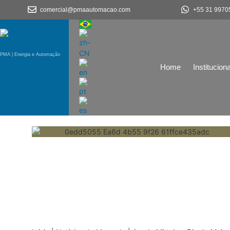
comercial@pmaautomacao.com
+55 31 9970
PMA | Energia e Automação
Home
Instituciona