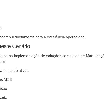
s
 contribui diretamente para a excelência operacional.
este Cenário
égica na implementação de soluções completas de Manutenção 
uem:
ramento de ativos
mas MES
cisão
icada