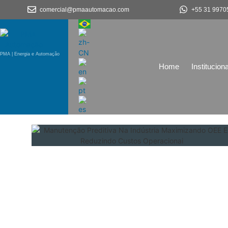
comercial@pmaautomacao.com
+55 31 9970
PMA | Energia e Automação
Home
Instituciona