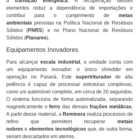
à
transição energética
. A recuperação desses
elementos reduz a dependência de importações e
contribui para o cumprimento de
metas
ambientais
previstas na Política Nacional de Resíduos
Sólidos (
PNRS
) e no Plano Nacional de Resíduos
Sólidos (
Planares
).
Equipamentos Inovadores
Para alcançar
escala industrial
, a unidade conta com
um equipamento inovador: o único
shredder
em
operação no Paraná. Este
supertriturador
de alta
potência é capaz de processar estruturas complexas,
como um automóvel completo, em cerca de 20 segundos.
O sistema funciona de forma automatizada, separando
magneticamente o
ferro
das demais
frações metálicas
.
A partir desse material, a
Reminera
realiza processos de
refino que permitem recuperar
metais
nobres
e
elementos tecnológicos
que, de outra forma,
seriam descartados em aterros.