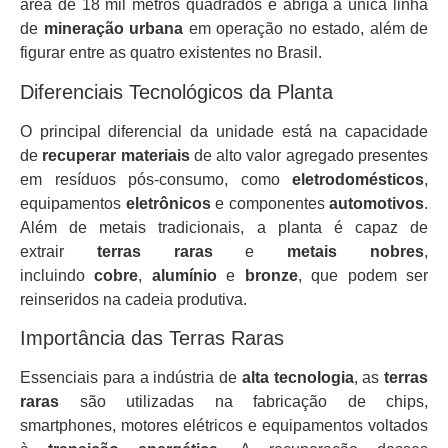
área de 18 mil metros quadrados e abriga a única linha
de
mineração urbana
em operação no estado, além de
figurar entre as quatro existentes no Brasil.
Diferenciais Tecnológicos da Planta
O principal diferencial da unidade está na capacidade
de
recuperar materiais
de alto valor agregado presentes
em resíduos pós-consumo, como
eletrodomésticos
,
equipamentos
eletrônicos
e componentes
automotivos
.
Além de metais tradicionais, a planta é capaz de
extrair
terras raras
e
metais nobres
,
incluindo
cobre
,
alumínio
e
bronze
, que podem ser
reinseridos na cadeia produtiva.
Importância das Terras Raras
Essenciais para a indústria de
alta tecnologia
, as
terras
raras
são utilizadas na fabricação de chips,
smartphones, motores elétricos e equipamentos voltados