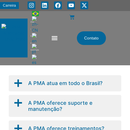
Carreira
PMA
|
Energia
Contato
e
Automação
a
A PMA atua em todo o Brasil?
a
A PMA oferece suporte e
manutenção?
a
A PMA oferece treinamentos?