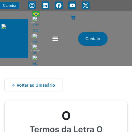
Carreira
PMA
|
Energia
Contato
e
Automação
← Voltar ao Glossário
O
Termos da Letra O