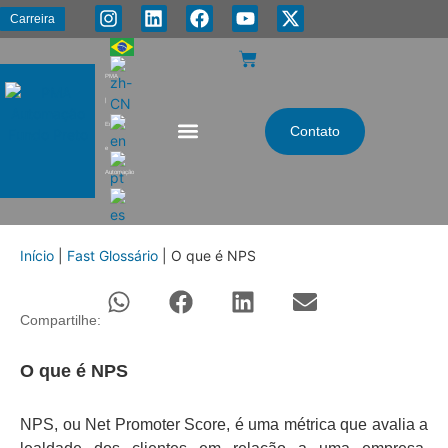
Carreira
PMA
|
Energia
Contato
e
Automação
Início
|
Fast Glossário
|
O que é NPS
Compartilhe:
O que é NPS
NPS, ou Net Promoter Score, é uma métrica que avalia a