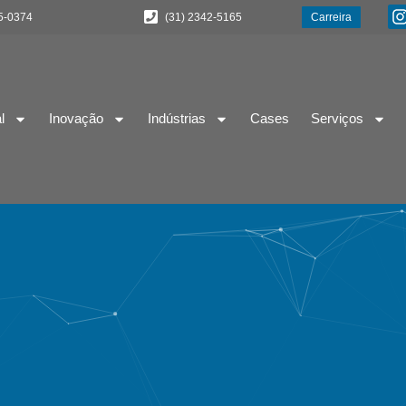
5-0374
(31) 2342-5165
Carreira
l
Inovação
Indústrias
Cases
Serviços