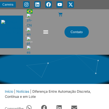
Carreira
PMA
|
Energia
Contato
e
Automação
Início
|
Notícias
|
Diferença Entre Automação Discreta,
Contínua e em Lote
Compartilhe: