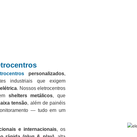
etrocentros
etrocentros
personalizados
,
tes industriais que exigem
elétrica
. Nossos eletrocentros
s em
shelters metálicos
, que
aixa tensão
, além de painéis
 monitoramento — tudo em um
ionais e internacionais
, os
ão rápida (plug & play)
, alta