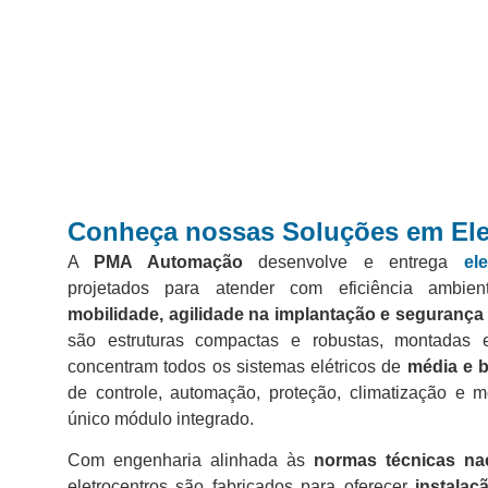
Conheça nossas Soluções em
El
A
PMA Automação
desenvolve e entrega
el
projetados para atender com eficiência ambien
mobilidade, agilidade na implantação e segurança 
são estruturas compactas e robustas, montada
concentram todos os sistemas elétricos de
média e b
de controle, automação, proteção, climatização e
único módulo integrado.
Com engenharia alinhada às
normas técnicas nac
eletrocentros são fabricados para oferecer
instalaç