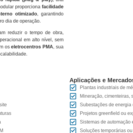
modular proporciona
facilidade
nterno otimizado
, garantindo
ro dia de operação.
am reduzir o tempo de obra,
peracional em alto nível, sem
Com os
eletrocentros PMA
, sua
scalabilidade.
Aplicações e Mercado
Plantas industriais de m
Mineração, cimenteiras, 
site
Subestações de energia (
uturas
Projetos greenfield ou e
a
Sistemas de automação e
IM
Soluções temporárias ou 