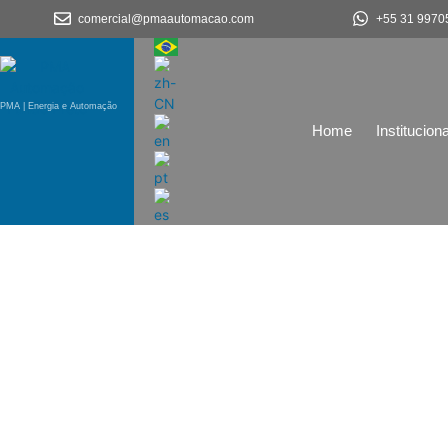
comercial@pmaautomacao.com
+55 31 9970
PMA | Energia e Automação
Home
Instituciona
Eletrocentros