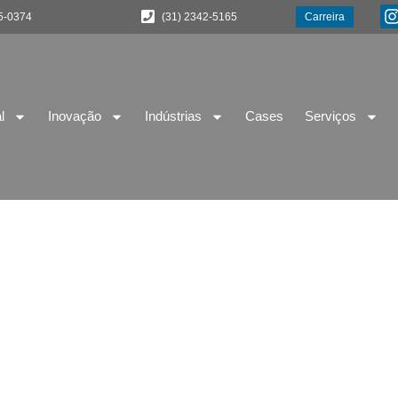
5-0374
(31) 2342-5165
Carreira
l
Inovação
Indústrias
Cases
Serviços