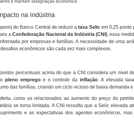
ficiente e mantem estagnação econômica
mpacto na Indústria
Copom) do Banco Central de reduzir a
taxa Selic
em 0,25 ponto 
Para a
Confederação Nacional da Indústria (CNI)
, essa medid
 enfrentada por empresas e famílias. A necessidade de uma aná
s desafios econômicos são cada vez mais complexos.
 pontos percentuais acima do que a CNI considera um nível de 
r o
pleno emprego
e o controle da
inflação
. A elevada tax
sumo das famílias, criando um ciclo vicioso de baixa demanda 
ferta, como os relacionados ao aumento do preço do petró
onetária se torna limitada. A CNI ressalta que a Selic elevada
uprimento e as expectativas dos agentes econômicos, mas 