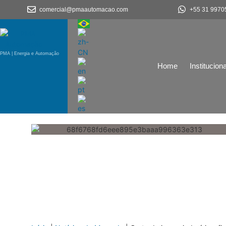
comercial@pmaautomacao.com
+55 31 9970
PMA | Energia e Automação
Home
Instituciona