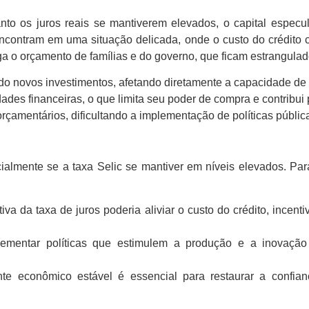
to os juros reais se mantiverem elevados, o capital especula
contram em uma situação delicada, onde o custo do crédito con
a o orçamento de famílias e do governo, que ficam estrangulado
ado novos investimentos, afetando diretamente a capacidade de
ades financeiras, o que limita seu poder de compra e contribui
çamentários, dificultando a implementação de políticas públi
cialmente se a taxa Selic se mantiver em níveis elevados. Pa
va da taxa de juros poderia aliviar o custo do crédito, incen
entar políticas que estimulem a produção e a inovação i
e econômico estável é essencial para restaurar a confianç