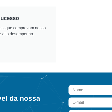
Sucesso
ados, que comprovam nosso
e alto desempenho.
vel da nossa