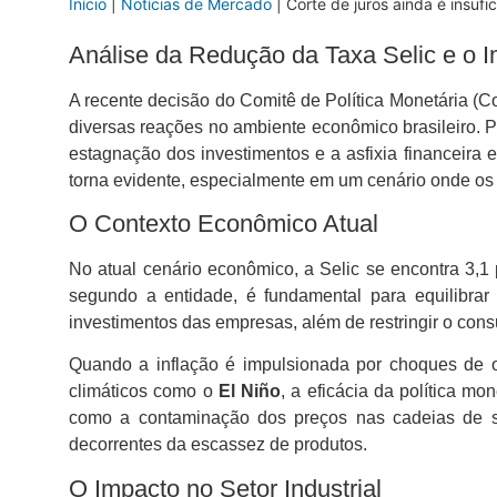
Início
|
Notícias de Mercado
|
Corte de juros ainda é insu
Análise da Redução da Taxa Selic e o I
A recente decisão do Comitê de Política Monetária (
diversas reações no ambiente econômico brasileiro. 
estagnação dos investimentos e a asfixia financeira
torna evidente, especialmente em um cenário onde o
O Contexto Econômico Atual
No atual cenário econômico, a Selic se encontra 3,1
segundo a entidade, é fundamental para equilibra
investimentos das empresas, além de restringir o con
Quando a inflação é impulsionada por choques de o
climáticos como o
El Niño
, a eficácia da política m
como a contaminação dos preços nas cadeias de s
decorrentes da escassez de produtos.
O Impacto no Setor Industrial