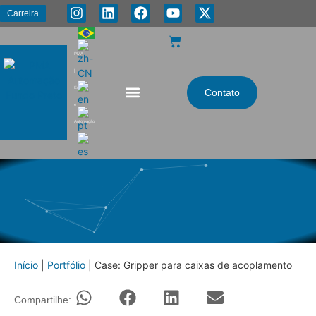
Carreira
PMA
|
Energia
Contato
e
Automação
Início
|
Portfólio
|
Case: Gripper para caixas de acoplamento
Compartilhe: