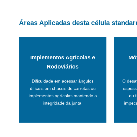
Áreas Aplicadas desta célula standar
Implementos Agrícolas e
Móv
refrigeradas de alta performance.
fogões 
posições complexas com tochas
Rodoviários
calor,
trabalho, permitindo soldagem em
sinérgi
robôs com amplo envelope de
Dificuldade em acessar ângulos
O desaf
Inte
Nossas células standard utilizam
difíceis em chassis de carretas ou
espess
implementos agrícolas mantendo a
ou 
Contr
Flexibilidade de 6 Eixos
integridade da junta.
impecá