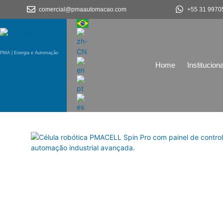
comercial@pmaautomacao.com
+55 31 9970
PMA | Energia e Automação
Home
Instituciona