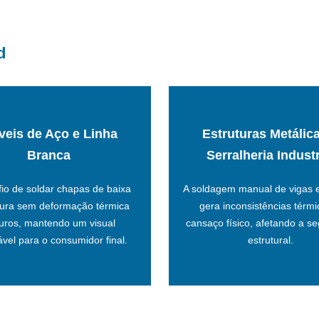
d
posterior.
eis de Aço e Linha
Estruturas Metálic
e estruturas tubulares finas.
necessidade de esmerilha
Branca
Serralheria Industr
 ideal para armários de aço,
uniforme, eliminando respin
cas que controlam o aporte de
solda extensos com veloc
io de soldar chapas de baixa
A soldagem manual de vigas e
gração de fontes de solda
Robôs que executam cord
ura sem deformação térmica
gera inconsistências térmi
furos, mantendo um visual
cansaço físico, afetando a s
ole Térmico Avançado
Voltaico
vel para o consumidor final.
estrutural.
Estabilidade de A