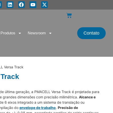
Contato
Produtos
Newsroom
L Versa Track
Track
de última geração, a PMACELL Versa Track é projetada para
e grandes dimensões com precisão milimétrica.
Alcance e
de 6 eixos integrado a um sistema de translação ou
mpliação do
envelope de trabalho
.
Precisão de
rosa de +/- 0,08 mm, garantindo cordões de solda contínuos