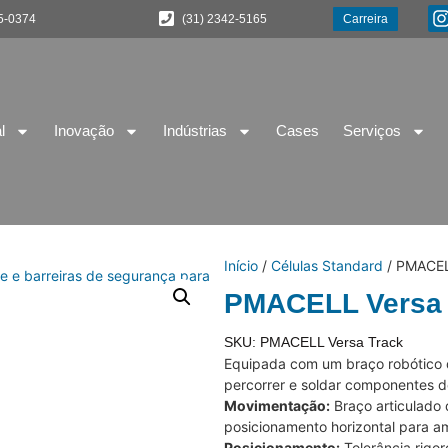
5-0374
(31) 2342-5165
Carreira
l
Inovação
Indústrias
Cases
Serviços
Início
/
Células Standard
/ PMACEL
PMACELL Versa 
SKU: PMACELL Versa Track
Equipada com um braço robótico 
percorrer e soldar componentes d
Movimentação:
Braço articulado 
posicionamento horizontal para a
Posicionamento:
Tolerância rigo