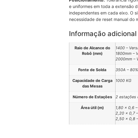
e uniformes em toda a extensão 
independentes em cada eixo. O si
necessidade de reset manual do m
Informação adicional
Raio de Alcance do
1400 – Vers
Robô (mm)
1800mm – V
2000mm – V
Fonte de Solda
350A – 80%
Capacidade de Carga
1000 KG
das Mesas
Número de Estações
2 estações 
Área útil (m)
1,80 x 0,6 
2,20 x 0,7 
2,50 x 0,8 