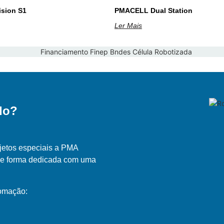
sion S1
PMACELL Dual Station
Ler Mais
do?
jetos especiais a PMA
de forma dedicada com uma
tomação: