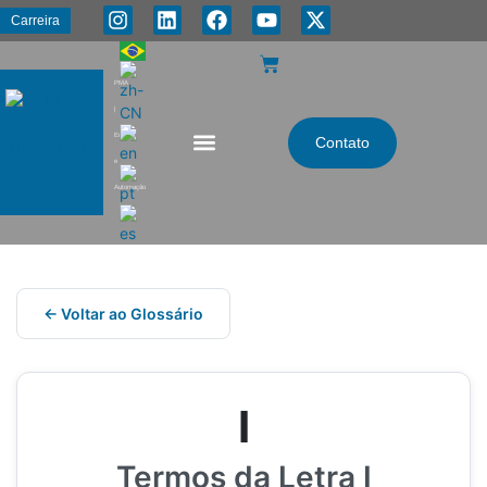
Carreira
PMA
|
Energia
Contato
e
Automação
← Voltar ao Glossário
I
Termos da Letra I