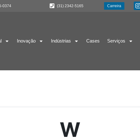
5-0374
(31) 2342-5165
Carreira
l
Inovação
Indústrias
Cases
Serviços
W