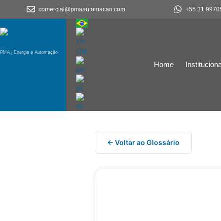
comercial@pmaautomacao.com
+55 31 9970
PMA | Energia e Automação
Home
Instituciona
← Voltar ao Glossário