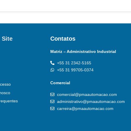
 Site
Contatos
Matriz – Administrativo Industrial
+55 31 2342-5165
+55 31 99705-0374
Comercial
cesso
nosco
comercial@pmaautomacao.com
requentes
administrativo@pmaautomacao.com
carreira@pmaautomacao.com